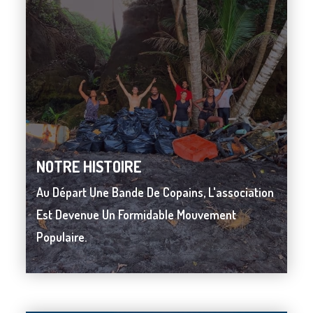
NOTRE HISTOIRE
NOTRE HISTOIRE
Au Départ Une Bande De Copains, L'association
Au Départ Une Bande De Copains, L'association
Est Devenue Un Formidable Mouvement
Est Devenue Un Formidable Mouvement
Populaire.
Populaire.