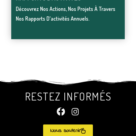
Découvrez Nos Actions, Nos Projets À Travers
Découvrez Nos Actions, Nos Projets À Travers
Nos Rapports D'activités Annuels.
Nos Rapports D'activités Annuels.
RESTEZ INFORMÉS
Nous soutenir